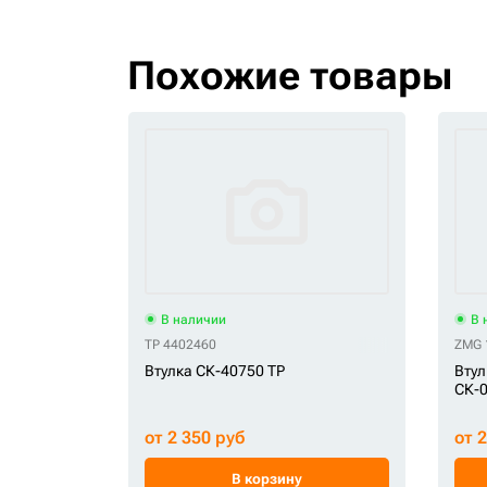
Похожие товары
В наличии
В 
TP 4402460
ZMG 
Втулка СК-40750 TP
Втул
СК-
от 2 350 руб
от 
В корзину