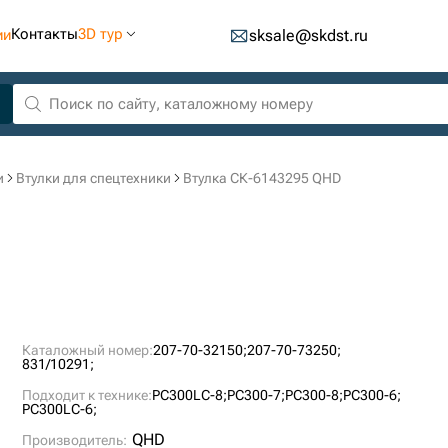
Контакты
3D тур
ии
sksale@skdst.ru
и
Втулки для спецтехники
Втулка СК-6143295 QHD
Каталожный номер:
207-70-32150;
207-70-73250;
831/10291;
Подходит к технике:
PC300LC-8;
PC300-7;
PC300-8;
PC300-6;
PC300LC-6;
QHD
Производитель: