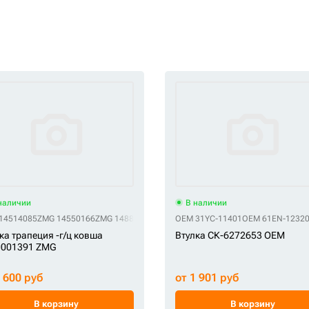
наличии
В наличии
14514085
ZMG 14550166
ZMG 14880981
ZMG BU-166
OEM 31YC-11401
ZMG JBV0568
OEM 61EN-1232
ZMG KBV0742
ка трапеция -г/ц ковша
Втулка СК-6272653 OEM
0001391 ZMG
2 600 руб
от 1 901 руб
В корзину
В корзину