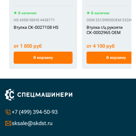
В наличии
В наличии
HS 4358100
HS 4438771
OEM 331/39050
OEM 332/H5
Втулка СК-0027108 HS
Втулка г/ц рукояти
СК-0002965 OEM
от 1 800 руб
от 4 100 руб
В корзину
В корзину
+7 (499) 394-50-93
sksale@skdst.ru