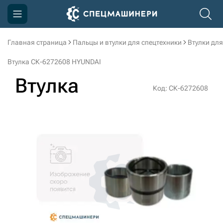
Главная страница
Пальцы и втулки для спецтехники
Втулки для
Компания
Втулка СК-6272608 HYUNDAI
Акции
Втулка
Код: СК-6272608
Доставка и оплата
Информация
Контакты
3D тур по производству
3D тур по складам
sksale@skdst.ru