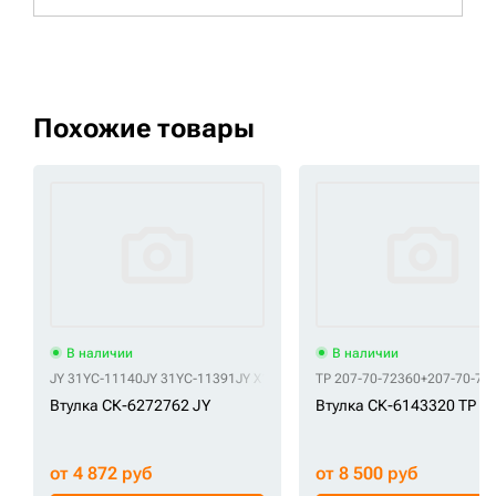
Похожие товары
В наличии
В наличии
JY 31YC-11140
JY 31YC-11391
JY X124-802104
TP 207-70-72360+207-70-723
JY X124-803104
Втулка СК-6272762 JY
Втулка СК-6143320 TP
от 4 872 руб
от 8 500 руб