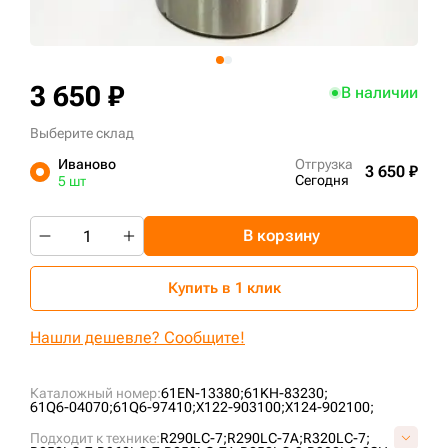
+7 (499) 394-50-93
3 650 ₽
В наличии
Выберите склад
Иваново
Отгрузка
3 650 ₽
Сегодня
5 шт
В корзину
Купить в 1 клик
Нашли дешевле? Сообщите!
Каталожный номер:
61EN-13380;
61KH-83230;
61Q6-04070;
61Q6-97410;
X122-903100;
X124-902100;
Подходит к технике:
R290LC-7;
R290LC-7A;
R320LC-7;