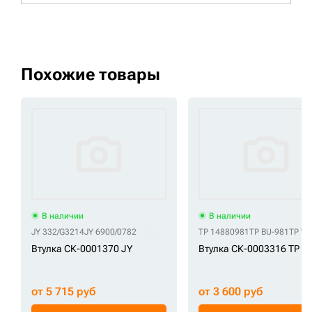
Похожие товары
В наличии
В наличии
JY 332/G3214
JY 6900/0782
TP 14880981
TP BU-981
TP V
Втулка СК-0001370 JY
Втулка СК-0003316 TP
от 5 715 руб
от 3 600 руб