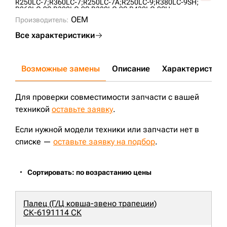
R250LC-7;
R360LC-7;
R250LC-7A;
R250LC-9;
R380LC-9SH;
R260LC-9S;
R300LC-9S;
R380LC-9S;
R430LC-9SH;
OEM
Производитель:
Все характеристики
Возможные замены
Описание
Характеристики
Для проверки совместимости запчасти с вашей
техникой
оставьте заявку
.
Если нужной модели техники или запчасти нет в
списке —
оставьте заявку на подбор
.
Сортировать: по возрастанию цены
Палец (Г/Ц ковша-звено трапеции)
СК-6191114 СК