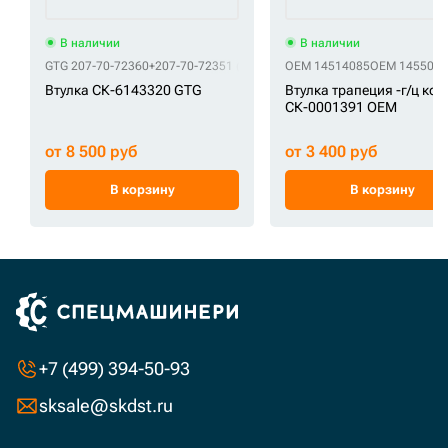
В наличии
В наличии
GTG 207-70-72360+207-70-72351 (в комплекте)
OEM 14514085
GTG 207-70-72460
OEM 1455016
Втулка СК-6143320 GTG
Втулка трапеция -г/ц ко
СК-0001391 OEM
от 8 500 руб
от 3 400 руб
В корзину
В корзину
+7 (499) 394-50-93
sksale@skdst.ru