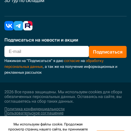
3D тур по складам
Подписаться
на новости и акции
Подписаться
Нажимая на "Подписаться" я даю
согласие
на
обработку
персональных данных
, а так же на получение информационных и
рекламных рассылок
2026 Все права защищены. Мы используем cookies для сбора
обезличенных персональных данных. Оставаясь на сайте, вы
соглашаетесь на сбор таких данных.
Политика конфиденциальности
Пользовательское соглашение
Политика обработки персональных данных
Мы используем файлы cookie. Продолжая
Поддержка и развитие
просмотр страниц нашего сайта, вы принимаете