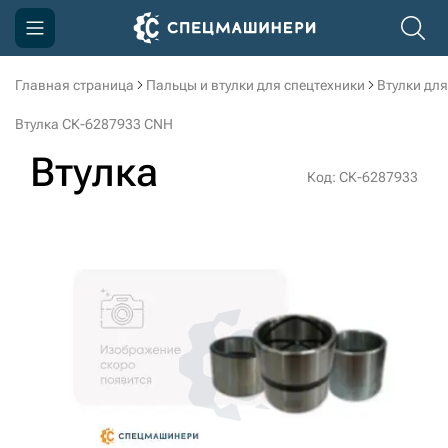
Главная страница
Пальцы и втулки для спецтехники
Втулки для
Компания
Втулка СК-6287933 CNH
Акции
Втулка
Код: СК-6287933
Доставка и оплата
Информация
Контакты
3D тур по производству
3D тур по складам
sksale@skdst.ru