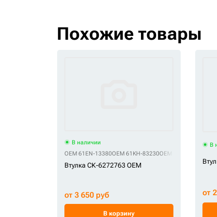
Похожие товары
В наличии
В 
OEM 61EN-13380
OEM 61KH-83230
OEM 61Q6-04070
OEM
Втул
Втулка СК-6272763 OEM
от 
от 3 650 руб
В корзину