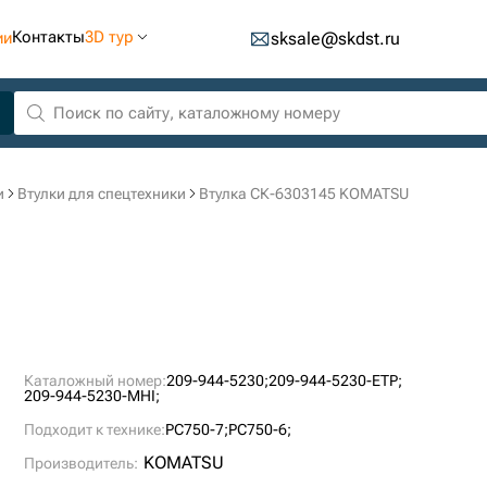
Контакты
3D тур
ии
sksale@skdst.ru
и
Втулки для спецтехники
Втулка СК-6303145 KOMATSU
Каталожный номер:
209-944-5230;
209-944-5230-ETP;
209-944-5230-MHI;
Подходит к технике:
PC750-7;
PC750-6;
KOMATSU
Производитель: