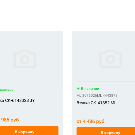
В наличии
наличии
 61Q6-97410
OEM X122-903100
OEM X124-902100
ML 3075026
ML 4443878
ка СК-6143323 JY
Втулка СК-41352 ML
2 985 руб
от 4 486 руб
В корзину
В корзину