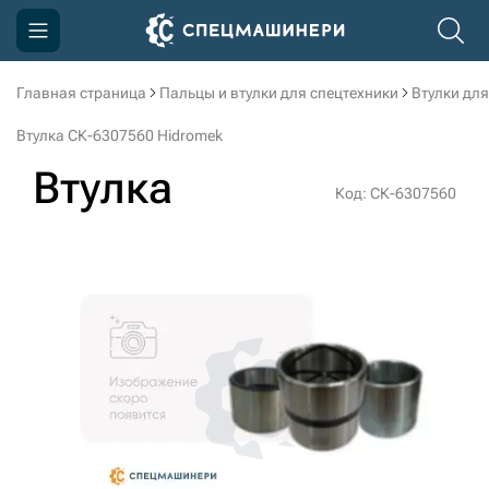
Главная страница
Пальцы и втулки для спецтехники
Втулки для
Компания
Втулка СК-6307560 Hidromek
Акции
Втулка
Код: СК-6307560
Доставка и оплата
Информация
Контакты
3D тур по производству
3D тур по складам
sksale@skdst.ru