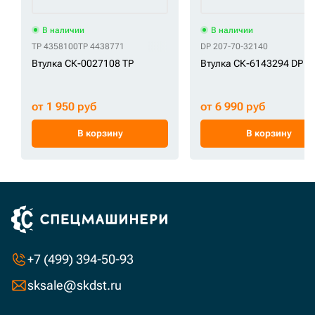
В наличии
В наличии
TP 4358100
TP 4438771
DP 207-70-32140
Втулка СК-0027108 TP
Втулка СК-6143294 DP
от 1 950 руб
от 6 990 руб
В корзину
В корзину
+7 (499) 394-50-93
sksale@skdst.ru