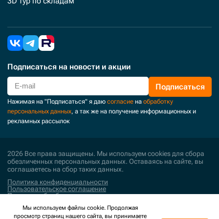
3D тур по складам
Подписаться
на новости и акции
Подписаться
Нажимая на "Подписаться" я даю
согласие
на
обработку
персональных данных
, а так же на получение информационных и
рекламных рассылок
2026 Все права защищены. Мы используем cookies для сбора
обезличенных персональных данных. Оставаясь на сайте, вы
соглашаетесь на сбор таких данных.
Политика конфиденциальности
Пользовательское соглашение
Политика обработки персональных данных
Мы используем файлы cookie. Продолжая
Поддержка и развитие
просмотр страниц нашего сайта, вы принимаете