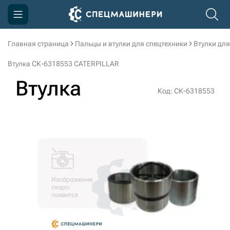
Главная страница
Пальцы и втулки для спецтехники
Втулки для
Компания
Втулка СК-6318553 CATERPILLAR
Акции
Втулка
Код: СК-6318553
Доставка и оплата
Информация
Контакты
3D тур по производству
3D тур по складам
sksale@skdst.ru