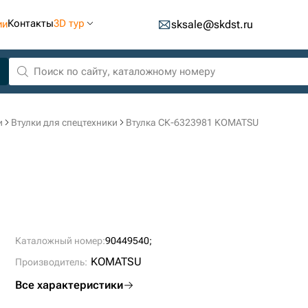
Контакты
3D тур
ии
sksale@skdst.ru
и
Втулки для спецтехники
Втулка СК-6323981 KOMATSU
Каталожный номер:
90449540;
KOMATSU
Производитель:
Все характеристики