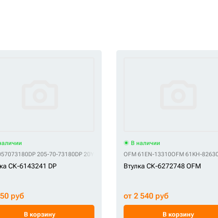
наличии
В наличии
057073180
DP 205-70-73180
DP 20Y-70-32361
DP 20Y-70-32371
OFM 61EN-13310
DP 66N4-05000
OFM 61KH-8263
DP
ка СК-6143241 DP
Втулка СК-6272748 OFM
950 руб
от 2 540 руб
В корзину
В корзину