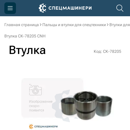
Главная страница
Пальцы и втулки для спецтехники
Втулки для
Компания
Втулка СК-78205 CNH
Акции
Втулка
Код: СК-78205
Доставка и оплата
Информация
Контакты
3D тур по производству
3D тур по складам
sksale@skdst.ru