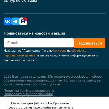
3D тур по складам
Подписаться
на новости и акции
Подписаться
Нажимая на "Подписаться" я даю
согласие
на
обработку
персональных данных
, а так же на получение информационных и
рекламных рассылок
2026 Все права защищены. Мы используем cookies для сбора
обезличенных персональных данных. Оставаясь на сайте, вы
соглашаетесь на сбор таких данных.
Политика конфиденциальности
Пользовательское соглашение
Политика обработки персональных данных
Мы используем файлы cookie. Продолжая
Поддержка и развитие
просмотр страниц нашего сайта, вы принимаете