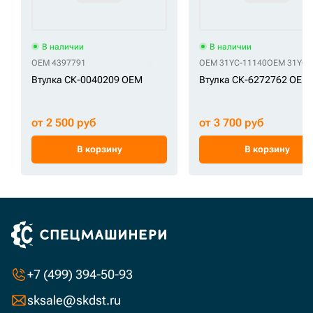
В наличии
В наличии
OEM 4397791
OEM 31YC-11140
OEM 31YC-
Втулка СК-0040209 OEM
Втулка СК-6272762 OEM
от 2 500 руб
от 3 700 руб
В корзину
В корзину
+7 (499) 394-50-93
sksale@skdst.ru