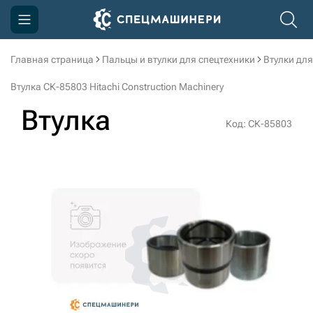
Главная страница
Пальцы и втулки для спецтехники
Втулки для
Компания
Втулка СК-85803 Hitachi Construction Machinery
Акции
Втулка
Код: СК-85803
Доставка и оплата
Информация
Контакты
3D тур по производству
3D тур по складам
sksale@skdst.ru