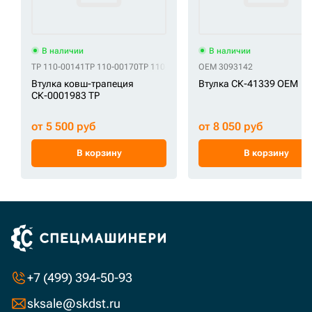
В наличии
В наличии
TP 110-00141
TP 110-00170
TP 110-00206
TP 110-00248
OEM 3093142
TP 131004-0000
Втулка ковш-трапеция
Втулка СК-41339 OEM
СК-0001983 TP
от 5 500 руб
от 8 050 руб
В корзину
В корзину
+7 (499) 394-50-93
sksale@skdst.ru