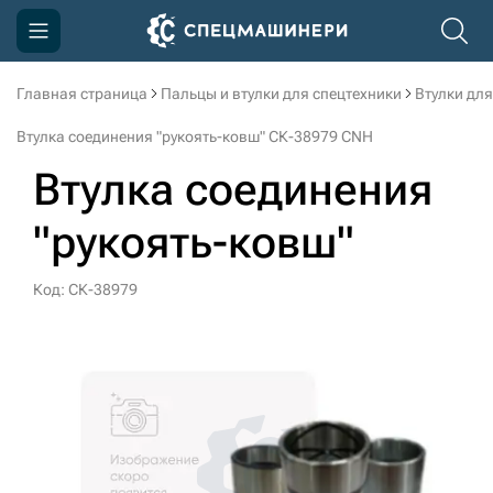
Главная страница
Пальцы и втулки для спецтехники
Втулки для
Компания
Втулка соединения "рукоять-ковш" СК-38979 CNH
Акции
Втулка соединения
Доставка и оплата
"рукоять-ковш"
Информация
Контакты
Код: СК-38979
3D тур по производству
3D тур по складам
sksale@skdst.ru