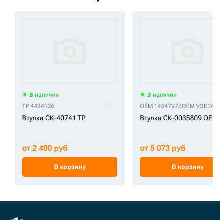
В наличии
В наличии
TP 4434036
OEM 14547975
OEM VOE145
Втулка СК-40741 TP
Втулка СК-0035809 OEM
от 2 400 руб
от 5 073 руб
В корзину
В корзину