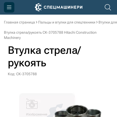
Главная страница
Пальцы и втулки для спецтехники
Втулки для
Компания
Втулка стрела/рукоять СК-3705788 Hitachi Construction
Акции
Machinery
Втулка стрела/
Доставка и оплата
Информация
рукоять
Контакты
Код: СК-3705788
3D тур по производству
3D тур по складам
sksale@skdst.ru