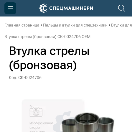
Главная страница
Пальцы и втулки для спецтехники
Втулки для
Компания
Втулка стрелы (бронзовая) СК-0024706 OEM
Акции
Втулка стрелы
Доставка и оплата
(бронзовая)
Информация
Контакты
Код: СК-0024706
3D тур по производству
3D тур по складам
sksale@skdst.ru