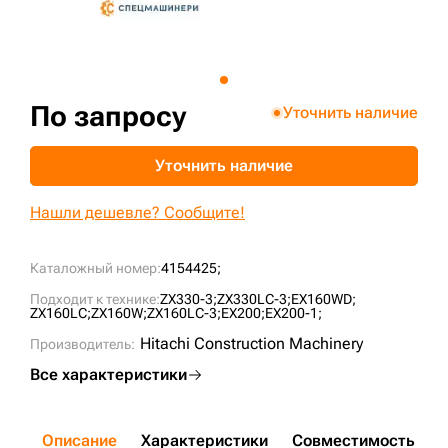
+7 (499) 394-50-93
По запросу
Уточнить наличие
Уточнить наличие
Нашли дешевле? Сообщите!
Каталожный номер:
4154425;
Подходит к технике:
ZX330-3;
ZX330LC-3;
EX160WD;
ZX160LC;
ZX160W;
ZX160LC-3;
EX200;
EX200-1;
Hitachi Construction Machinery
Производитель:
Все характеристики
Описание
Характеристики
Совместимость
Д