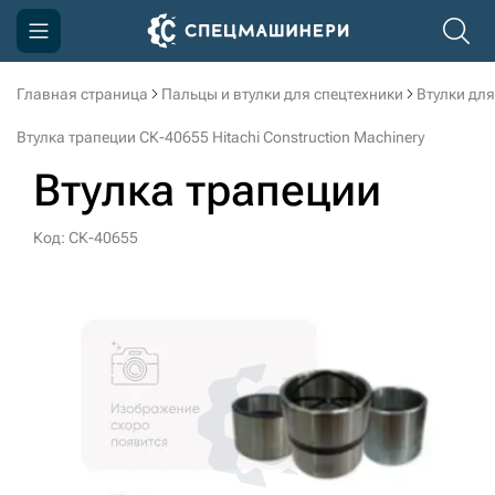
Главная страница
Пальцы и втулки для спецтехники
Втулки для
Компания
Втулка трапеции СК-40655 Hitachi Construction Machinery
Акции
Втулка трапеции
Доставка и оплата
Код: СК-40655
Информация
Контакты
3D тур по производству
3D тур по складам
sksale@skdst.ru