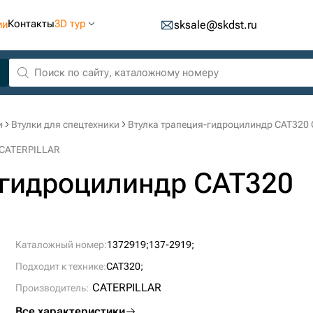
Контакты
3D тур
ии
sksale@skdst.ru
и
Втулки для спецтехники
Втулка трапеция-гидроцилиндр CAT320
 CATERPILLAR
-гидроцилиндр CAT320
Каталожный номер:
1372919;
137-2919;
Подходит к технике:
CAT320;
CATERPILLAR
Производитель:
Все характеристики