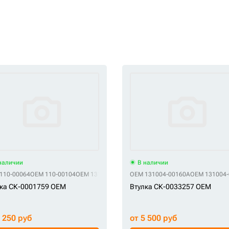
наличии
В наличии
110-00064
OEM 110-00104
OEM 131004-00023А
OEM 131004-00160A
OEM 31YC-11115
OEM 61Q6-055
OEM 131004-
ка СК-0001759 OEM
Втулка СК-0033257 OEM
3 250 руб
от 5 500 руб