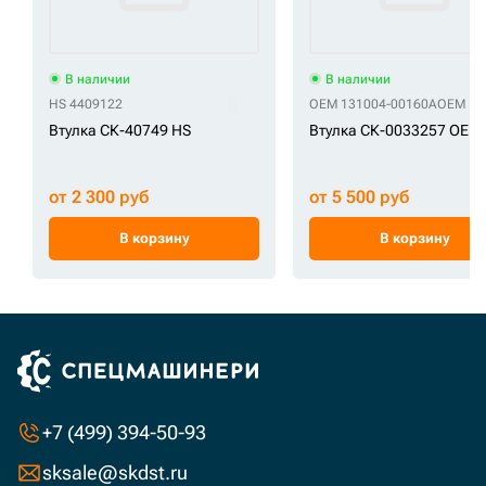
В наличии
В наличии
HS 4409122
OEM 131004-00160A
OEM 13
Втулка СК-40749 HS
Втулка СК-0033257 OEM
от 2 300 руб
от 5 500 руб
В корзину
В корзину
+7 (499) 394-50-93
sksale@skdst.ru