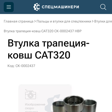
Главная страница
Пальцы и втулки для спецтехники
Втулки для
Компания
Втулка трапеция-ковш CAT320 СК-0002437 HBP
Акции
Втулка трапеция-
Доставка и оплата
ковш CAT320
Информация
Контакты
Код: СК-0002437
3D тур по производству
3D тур по складам
sksale@skdst.ru