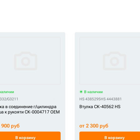
наличии
В наличии
332/G3211
HS 4385295
HS 4443881
ка в соединение г/цилиндра
Втулка СК-40562 HS
а к рукояти СК-0004717 OEM
2 900 руб
от 2 300 руб
В корзину
В корзину