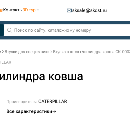
Контакты
3D тур
ии
sksale@skdst.ru
и
Втулки для спецтехники
Втулка в шток г/цилиндра ковша СК-00
PILLAR
цилиндра ковша
CATERPILLAR
Производитель:
Все характеристики