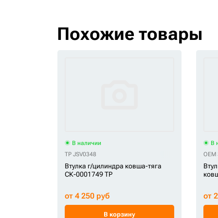
Похожие товары
В наличии
В 
TP JSV0348
OEM 
Втулка г/цилиндра ковша-тяга
Втул
СК-0001749 TP
ковш
от 4 250 руб
от 
В корзину