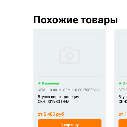
Похожие товары
В наличии
В 
OEM 110-00141
OEM 110-00170
OEM 110-00206
OEM 110
CTP 
Втулка ковш-трапеция
Втул
СК-0001983 OEM
СК-
от 5 485 руб
от 
В корзину