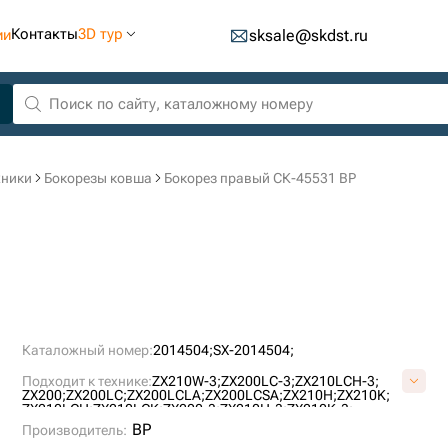
Контакты
3D тур
ии
sksale@skdst.ru
хники
Бокорезы ковша
Бокорез правый СК-45531 BP
Каталожный номер:
2014504;
SX-2014504;
Подходит к технике:
ZX210W-3;
ZX200LC-3;
ZX210LCH-3;
ZX200;
ZX200LC;
ZX200LCLA;
ZX200LCSA;
ZX210H;
ZX210K;
ZX210LCH;
ZX210LCK;
ZX200-3;
ZX210H-3;
ZX210K-3;
ZX210LCK-3;
ZX180LCN-3;
EX200-5;
ZX230;
ZX230LC;
BP
Производитель:
ZX230LCLA;
ZX230LCSA;
ZX190W-3;
ZX180LCN3-(SA);