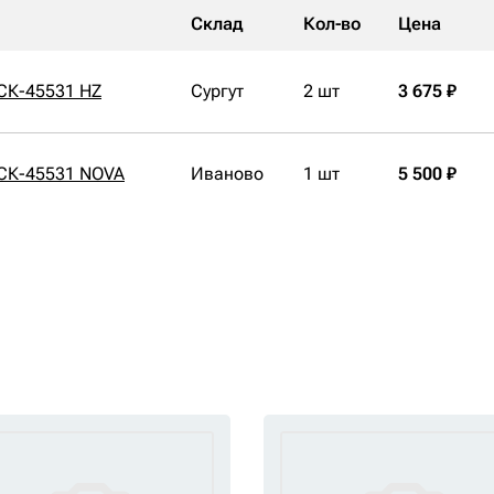
Склад
Кол-во
Цена
СК-45531 HZ
Сургут
2 шт
3 675 ₽
 СК-45531 NOVA
Иваново
1 шт
5 500 ₽