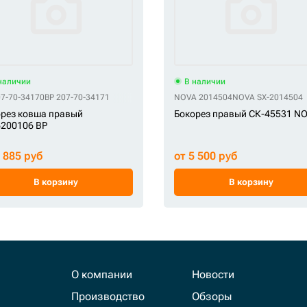
наличии
В наличии
07-70-34170
BP 207-70-34171
NOVA 2014504
NOVA SX-2014504
рез ковша правый
Бокорез правый СК-45531 N
200106 BP
3 885 руб
от 5 500 руб
В корзину
В корзину
О компании
Новости
Производство
Обзоры