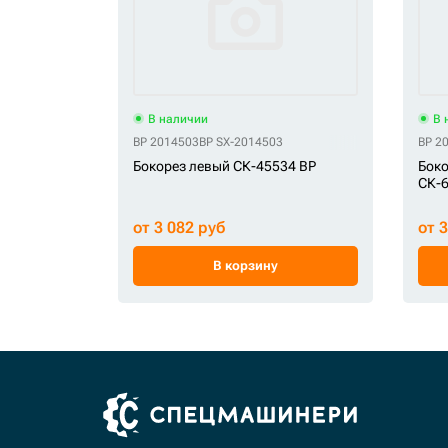
В наличии
В 
BP 2014503
BP SX-2014503
BP 2
Бокорез левый СК-45534 BP
Боко
СК-6
от 3 082 руб
от 
В корзину