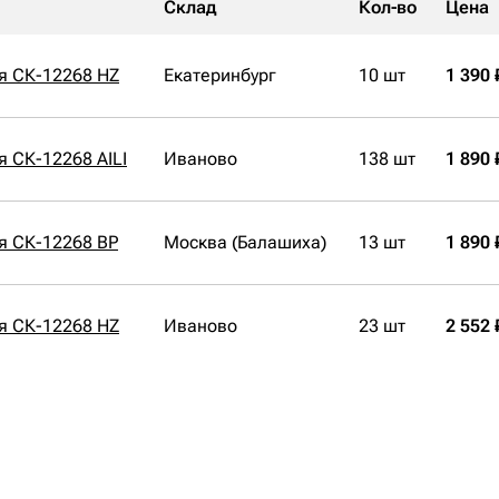
Склад
Кол-во
Цена
я СК-12268 HZ
Екатеринбург
10 шт
1 390 
 СК-12268 AILI
Иваново
138 шт
1 890 
я СК-12268 BP
Москва (Балашиха)
13 шт
1 890 
я СК-12268 HZ
Иваново
23 шт
2 552 