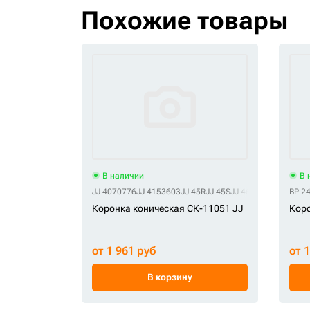
Похожие товары
В наличии
В 
JJ 4070776
JJ 4153603
JJ 45R
JJ 45S
JJ 4613846
BP 2
Коронка коническая СК-11051 JJ
Коро
от 1 961 руб
от 
В корзину