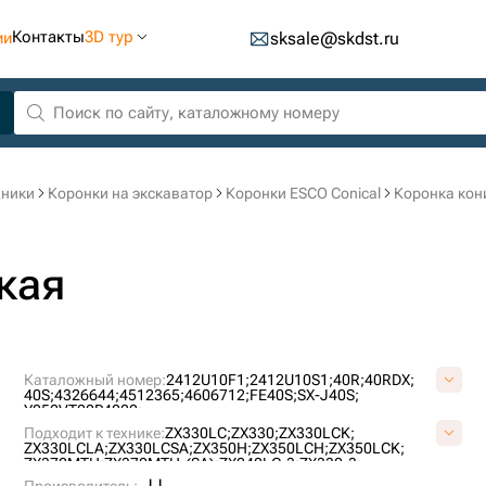
Контакты
3D тур
ии
sksale@skdst.ru
хники
Коронки на экскаватор
Коронки ESCO Conical
Коронка кон
кая
Каталожный номер:
2412U10F1;
2412U10S1;
40R;
40RDX;
40S;
4326644;
4512365;
4606712;
FE40S;
SX-J40S;
Y052VT00P4002;
Подходит к технике:
ZX330LC;
ZX330;
ZX330LCK;
ZX330LCLA;
ZX330LCSA;
ZX350H;
ZX350LCH;
ZX350LCK;
ZX370MTH;
ZX370MTH-(SA);
ZX240LC-3;
ZX330-3;
ZX3303-(B);
ZX330LC-3;
ZX330LC3-(B);
ZX330LC3-(LA);
JJ