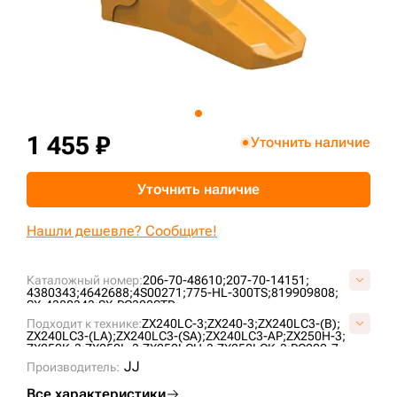
+7 (499) 394-50-93
1 455 ₽
Уточнить наличие
Уточнить наличие
Нашли дешевле? Сообщите!
Каталожный номер:
206-70-48610;
207-70-14151;
4380343;
4642688;
4S00271;
775-HL-300TS;
819909808;
SX-4380343;
SX-PC300STD;
Подходит к технике:
ZX240LC-3;
ZX240-3;
ZX240LC3-(B);
ZX240LC3-(LA);
ZX240LC3-(SA);
ZX240LC3-AP;
ZX250H-3;
ZX250K-3;
ZX250L-3;
ZX250LCH-3;
ZX250LCK-3;
PC200-7;
PC300;
ZX230;
ZX230LC;
ZX230LCLA;
ZX230LCSA;
ZX240H;
JJ
Производитель:
ZX240LCH;
ZX240LCK;
PC300-5;
PC300LC-7;
PC300LC-8;
PC300-7;
PC300-8;
PC300-6;
PC350-6;
PC300-3;
Все характеристики