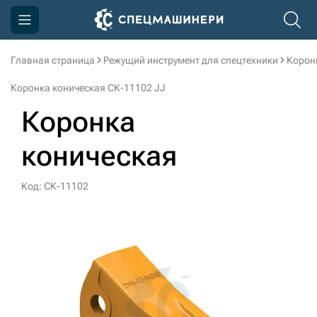
Главная страница
Режущий инструмент для спецтехники
Корон
Компания
Коронка коническая СК-11102 JJ
Акции
Коронка
Доставка и оплата
коническая
Информация
Контакты
Код: СК-11102
3D тур по производству
3D тур по складам
sksale@skdst.ru