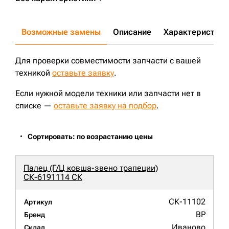
PC300LC-6;
PC300LC-3;
PC300LC-5;
PC270-7;
PC220-6;
PC220-7;
PC220-5;
PC220-8;
PC220LC-3;
PC220LC-5;
PC220LC-6;
PC220LC-8;
PC250-6;
PC250LC-6;
PC220-3;
PC270-6;
PC270LC-6;
ZX240;
PC300-2;
PC300LC-2;
XE335C;
Возможные замены
Описание
Характеристики
Для проверки совместимости запчасти с вашей
техникой
оставьте заявку
.
Если нужной модели техники или запчасти нет в
списке —
оставьте заявку на подбор
.
Сортировать: по возрастанию цены
Палец (Г/Ц ковша-звено трапеции)
СК-6191114 СК
СК-11102
Артикул
BP
Бренд
Иваново
Склад