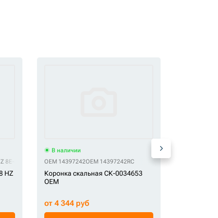
В наличии
В наличи
Z 8E-4402
HZ J400
OEM 14397242
OEM 14397242RC
TITAN 7T34
8 HZ
Коронка скальная СК-0034653
Коронка с
OEM
TITAN
от 4 344 руб
от 2 000 