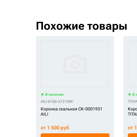
Похожие товары
В наличии
В 
AILI 61Q6-31310RC
TITA
Коронка скальная СК-0001931
Коро
AILI
TITA
от 1 500 руб
от 