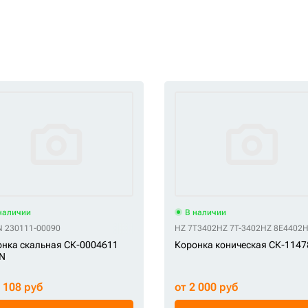
наличии
В наличии
N 230111-00090
HZ 7T3402
HZ 7T-3402
HZ 8E4402
H
нка скальная СК-0004611
Коронка коническая СК-1147
N
1 108 руб
от 2 000 руб