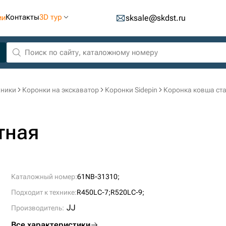
Контакты
3D тур
ии
sksale@skdst.ru
хники
Коронки на экскаватор
Коронки Sidepin
Коронка ковша ст
тная
Каталожный номер:
61NB-31310;
Подходит к технике:
R450LC-7;
R520LC-9;
JJ
Производитель:
Все характеристики