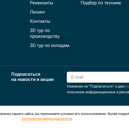
Реквизиты
Подбор по технике
Лизинг
Контакты
3D тур по
производству
3D тур по складам
Подписаться
на новости и акции
Нажимая на "Подписаться" я даю
с
получение информационных и рекл
для сбора обезличенных персональных данных. Оставаясь на
раниц нашего сайта, вы принимаете условия его использования. Более подро
политике конфиденциальности
.
оглашение
Политика обработки персональных данных