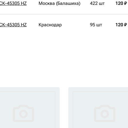
 СК-45305 HZ
Москва (Балашиха)
422 шт
120 ₽
 СК-45305 HZ
Краснодар
95 шт
120 ₽