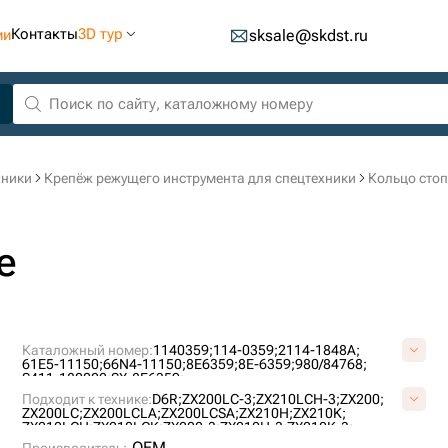
Контакты
3D тур
ии
sksale@skdst.ru
хники
Крепёж режущего инструмента для спецтехники
Кольцо сто
е
Каталожный номер:
1140359;
114-0359;
2114-1848A;
61E5-11150;
66N4-11150;
8E6359;
8E-6359;
980/84768;
S411-180002;
SX-8E6359;
Подходит к технике:
D6R;
ZX200LC-3;
ZX210LCH-3;
ZX200;
ZX200LC;
ZX200LCLA;
ZX200LCSA;
ZX210H;
ZX210K;
ZX210LCH;
ZX210LCK;
ZX200-3;
ZX210H-3;
ZX210K-3;
ZX210L3-AP;
ZX210LCK-3;
ZX240LC-3;
ZX240-3;
ZX250H-3;
OEM