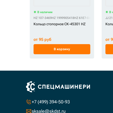
В наличии
В 
HZ 107-3469
HZ 1999905418
HZ 61E7-04630
HZ 61EH-11
JJ 2
Кольцо стопорное СК-45301 HZ
Коль
от 95 руб
от 
В корзину
+7 (499) 394-50-93
sksale@skdst.ru