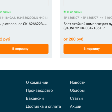
наличии
В наличии
150
114-1849A
HZ 66NB-31350
JJ H345302900
HZ 8E0469
JJ H401372H
HZ 8E8469
HZ 8E-8469
BP 1305.0714
HZ DCR020X
BP 1305/0714+1340/
HZ SX-8E8469
цо стопорное СК-6266223 JJ
Болт с гайкой комплект для з
3/4UNFx2 СК-0042186 BP
92 руб
от 200 руб
В корзину
В корзину
О компании
Новости
Производство
Обзоры
Вакансии
Статьи
Доставка и оплата
Акции