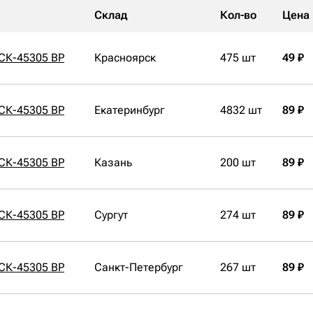
Склад
Кол-во
Цена
СК-45305 BP
Красноярск
475 шт
49 ₽
СК-45305 BP
Екатеринбург
4832 шт
89 ₽
СК-45305 BP
Казань
200 шт
89 ₽
СК-45305 BP
Сургут
274 шт
89 ₽
СК-45305 BP
Санкт-Петербург
267 шт
89 ₽