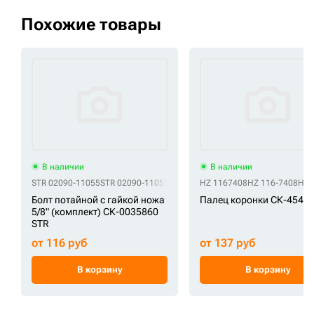
Похожие товары
В наличии
В наличии
STR 02090-11055
STR 02090-11055 + 02290-11016
HZ 1167408
STR 02290-11016
HZ 116-7408
STR
HZ 
Болт потайной с гайкой ножа
Палец коронки СК-45445
5/8" (комплект) СК-0035860
STR
от 116 руб
от 137 руб
В корзину
В корзину