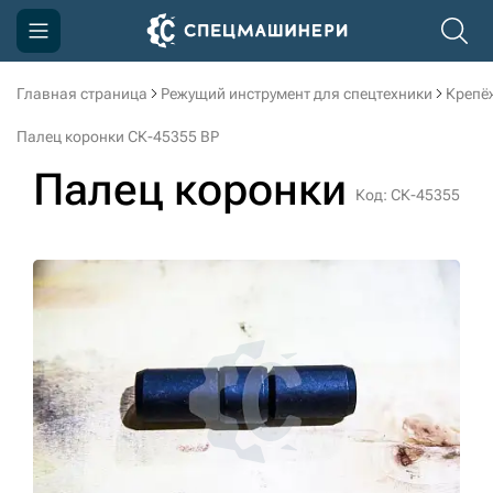
Главная страница
Режущий инструмент для спецтехники
Крепё
Компания
Палец коронки СК-45355 BP
Акции
Палец коронки
Код: СК-45355
Доставка и оплата
Информация
Контакты
3D тур по производству
3D тур по складам
sksale@skdst.ru