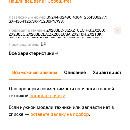
Нашли дешевле? Сообщите!
Каталожный номер:
09244-02496;
4364125;
4S00277;
SX-4364125;
SX-PC200PN/WS;
Подходит к технике:
ZX200LC-3;
ZX210LCH-3;
ZX200;
ZX200LC;
ZX200LCLA;
ZX200LCSA;
ZX210H;
ZX210K;
ZX210LCH;
ZX210LCK;
ZX200-3;
ZX210H-3;
ZX210K-3;
ZX210L-3;
ZX210L3-AP;
ZX210LCK-3;
ZX180LCN-3;
BP
Производитель:
PC200LC-7;
PC200-7;
ZX190W-3;
ZX180LCN3-(SA);
ZX200-5G;
ZX180W;
PC200-5;
PC200LC-5;
PC200-6E;
Все характеристики
PC200-8;
PC200-3;
PC200LC-8;
PC200-6;
PC120-5;
PC120-6;
PC200LC-3;
PC200LC-6;
PC220-7;
PC220-5;
PC220LC-5;
Возможные замены
Описание
Характеристики
Для проверки совместимости запчасти с вашей
техникой
оставьте заявку
.
Если нужной модели техники или запчасти нет в
списке —
оставьте заявку на подбор
.