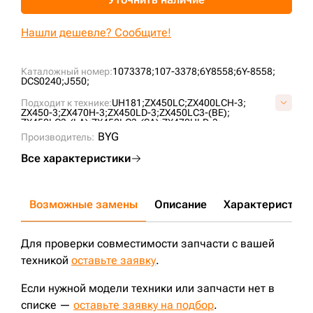
+7 (499) 394-50-93
Нашли дешевле? Сообщите!
Каталожный номер:
1073378;
107-3378;
6Y8558;
6Y-8558;
DCS0240;
J550;
Подходит к технике:
UH181;
ZX450LC;
ZX400LCH-3;
ZX450-3;
ZX470H-3;
ZX450LD-3;
ZX450LC3-(BE);
ZX450LC3-(LA);
ZX450LC3-(SA);
ZX470HLD-3;
ZX450LCH3(C-B);
ZX470LCH-3;
ZX470LCH3(C-B);
ZX450;
BYG
Производитель:
EX400-5;
EX400;
ZX800;
ZX450H;
ZX450LCH;
ZX450LCSA;
ZX480MTH;
EX400-3;
EX400LC-3;
EX400LC-5;
EX400LCH-3;
Все характеристики
EX450LC-5;
EX450LCH-5;
EX400LC-1;
EX400LCH-1;
EX400LC;
EX450H-5;
EX400H;
EX400H-1;
EX400-1;
EX400H-3;
EX400LC-3C;
EX450MTH-5;
EX400H-5;
EX450H;
UH171;
ZX400LCR-3;
ZX400R-3;
ZX450LC3-(BE)(B);
ZX450LC3-(BE)(C);
ZX520LCH-3;
CAT345;
ZX450LD;
Возможные замены
Описание
Характеристики
ZX450LDH;
Для проверки совместимости запчасти с вашей
техникой
оставьте заявку
.
Если нужной модели техники или запчасти нет в
списке —
оставьте заявку на подбор
.