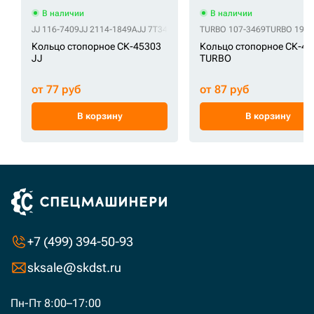
В наличии
В наличии
JJ 116-7409
JJ 2114-1849A
JJ 7T3409
JJ 7T-3409
TURBO 107-3469
JJ 8E8409
JJ 8E-8409
TURBO 199
JJ
Кольцо стопорное СК-45303
Кольцо стопорное СК-45
JJ
TURBO
от 77 руб
от 87 руб
В корзину
В корзину
+7 (499) 394-50-93
sksale@skdst.ru
Пн-Пт 8:00–17:00