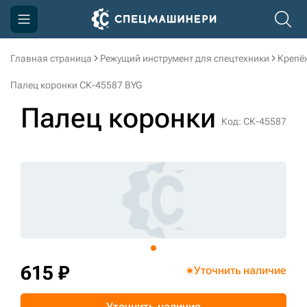
Главная страница
Режущий инструмент для спецтехники
Крепё
Компания
Палец коронки СК-45587 BYG
Акции
Палец коронки
Код: СК-45587
Доставка и оплата
Информация
Контакты
3D тур по производству
3D тур по складам
615 ₽
Уточнить наличие
sksale@skdst.ru
Уточнить наличие