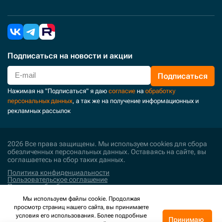
Подписаться
на новости и акции
Подписаться
Нажимая на "Подписаться" я даю
согласие
на
обработку
персональных данных
, а так же на получение информационных и
рекламных рассылок
2026 Все права защищены. Мы используем cookies для сбора
обезличенных персональных данных. Оставаясь на сайте, вы
соглашаетесь на сбор таких данных.
Политика конфиденциальности
Пользовательское соглашение
Политика обработки персональных данных
Мы используем файлы cookie. Продолжая
Поддержка и развитие
просмотр страниц нашего сайта, вы принимаете
условия его использования. Более подробные
Принимаю