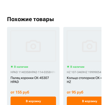
Похожие товары
В наличии
В наличии
HPAD 1140358
HPAD 114-0358
HPAD 2705-1020
HZ 107-3469
HPAD 8E6358
HZ 1999905418
HPAD 8E-6
Палец коронки СК-45307
Кольцо стопорное СК-45
HPAD
HZ
от 155 руб
от 95 руб
В корзину
В корзину