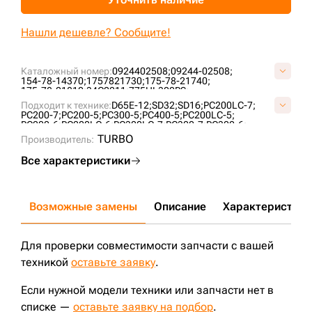
+7 (499) 394-50-93
Нашли дешевле? Сообщите!
Каталожный номер:
0924402508;
09244-02508;
154-78-14370;
1757821730;
175-78-21740;
175-78-21810;
34C2211;
775HL300PS;
Подходит к технике:
D65E-12;
SD32;
SD16;
PC200LC-7;
PC200-7;
PC200-5;
PC300-5;
PC400-5;
PC200LC-5;
PC200-6;
PC200LC-6;
PC300LC-7;
PC300-7;
PC300-6;
PC300LC-6;
PC300LC-5;
PC400-7;
D355A-3;
D355A-5;
TURBO
Производитель:
D275A-5;
D275A-5D;
D155A-2;
D155A-3;
D155A-5;
D155AX-3;
D155AX-5;
CLG925D;
PC220-6;
PC220-7;
Все характеристики
PC220-5;
PC220LC-5;
PC220LC-6;
D85A-21;
SD22;
SD42-3;
D85E-21;
D65EX-12;
D275A-2;
PC400-6;
D85P-21;
PC220LC-7;
PC400LC-7;
PC400LC-6;
SD22S;
PC400LC-5;
PD320Y-1;
D155;
D355;
MD32;
D275;
Возможные замены
Описание
Характеристики
Для проверки совместимости запчасти с вашей
техникой
оставьте заявку
.
Если нужной модели техники или запчасти нет в
списке —
оставьте заявку на подбор
.