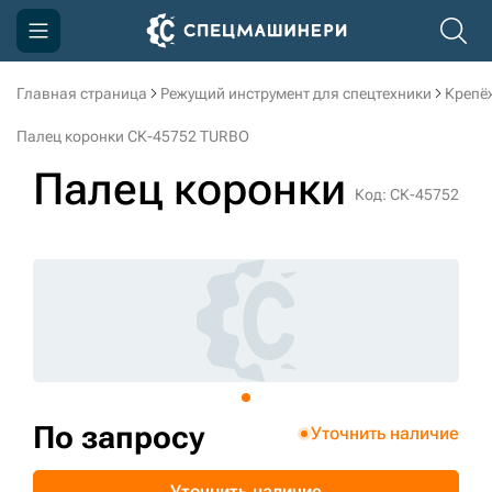
Главная страница
Режущий инструмент для спецтехники
Крепё
Компания
Палец коронки СК-45752 TURBO
Акции
Палец коронки
Код: СК-45752
Доставка и оплата
Информация
Контакты
3D тур по производству
3D тур по складам
По запросу
Уточнить наличие
sksale@skdst.ru
Уточнить наличие