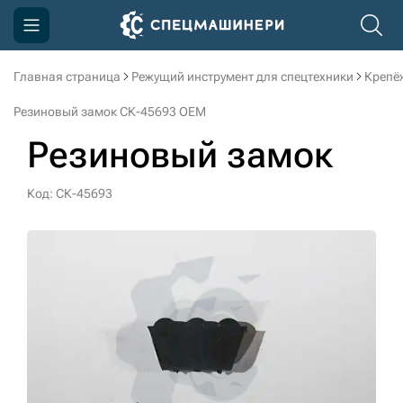
Главная страница
Режущий инструмент для спецтехники
Крепё
Компания
Резиновый замок СК-45693 OEM
Акции
Резиновый замок
Доставка и оплата
Код: СК-45693
Информация
Контакты
3D тур по производству
3D тур по складам
sksale@skdst.ru