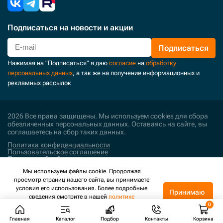
Подписаться
на новости и акции
Подписаться
Нажимая на "Подписаться" я даю
согласие
на
обработку
персональных данных
, а так же на получение информационных и
рекламных рассылок
2026 Все права защищены. Мы используем cookies для сбора
обезличенных персональных данных. Оставаясь на сайте, вы
соглашаетесь на сбор таких данных.
Политика конфиденциальности
Пользовательское соглашение
Политика обработки персональных данных
Мы используем файлы cookie. Продолжая
Поддержка и развитие
просмотр страниц нашего сайта, вы принимаете
условия его использования. Более подробные
Принимаю
сведения смотрите в нашей
политике
конфиденциальности
.
Главная
Каталог
Подбор
Контакты
Корзина