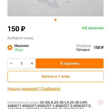
+7 (499) 394-50-93
150 ₽
В наличии
Выберите склад
Иваново
Отгрузка
150 ₽
Сегодня
10 шт
В корзину
Купить в 1 клик
Нашли дешевле? Сообщите!
Каталожный номер:
25-30LK;
25-30-LK;
25-30-LKR;
4480011;
4506257;
4506257-1;
4506257-2;
4506257-3;
4506257-4;
4506257-5;
4506257-IR;
4506257-MV;