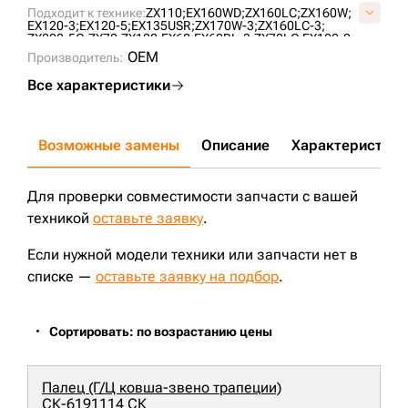
4506257-SC;
963227;
Подходит к технике:
ZX110;
EX160WD;
ZX160LC;
ZX160W;
EX120-3;
EX120-5;
EX135USR;
ZX170W-3;
ZX160LC-3;
ZX200-5G;
ZX70;
ZX120;
EX60;
EX60BL-3;
ZX70LC;
EX100-2;
EX100-3;
EX120;
EX120-2;
EX100WD-3;
ZX135US;
EX602;
OEM
Производитель:
EX603;
EX605;
EX60BL-2;
EX60GBL;
EX60LC-5;
EX60SR;
EX70LCK-5;
EX75UR;
EX75UR-3;
EX75UR-5;
ZX75UR;
Все характеристики
ZX75US;
ZX70-OF;
ZX75US-BL;
ZX70-BL;
ZX70LC-BL;
ZX70LC-OF;
ZX70LC-OFBL;
ZX70-OFBL;
EX100;
EX100-2A;
EX100-5;
EX100-5E;
EX120-2M;
EX120-3M;
EX120-5E;
EX120-5Z;
EX130H-5;
EX130K-5;
EX130K5HG;
EX135UR;
EX135UR-5;
ZX135UR;
ZX120-SA120;
ZX130W;
ZX140W-3;
Возможные замены
Описание
Характеристики
ZX130L;
ZX135US(SA120);
ZX135USL;
EX100WD;
EX125WD;
EX150LC;
Для проверки совместимости запчасти с вашей
техникой
оставьте заявку
.
Если нужной модели техники или запчасти нет в
списке —
оставьте заявку на подбор
.
Сортировать: по возрастанию цены
Палец (Г/Ц ковша-звено трапеции)
СК-6191114 СК