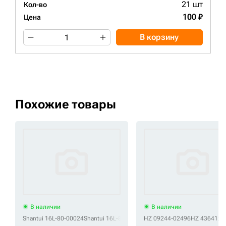
21 шт
Кол-во
100 ₽
Цена
В корзину
Похожие товары
В наличии
В наличии
Shantui 16L-80-00024
Shantui 16L-80-00025
HZ 09244-02496
Shantui 16L-80-00025-SS
HZ 4364125
Sha