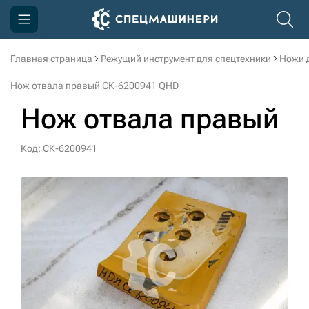
Главная страница
Режущий инструмент для спецтехники
Ножи 
Компания
Нож отвала правый СК-6200941 QHD
Акции
Нож отвала правый
Доставка и оплата
Код: СК-6200941
Информация
Контакты
3D тур по производству
3D тур по складам
sksale@skdst.ru