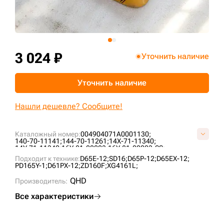
+7 (499) 394-50-93
3 024 ₽
Уточнить наличие
Уточнить наличие
Нашли дешевле? Сообщите!
Каталожный номер:
004904071A0001130;
140-70-11141;
144-70-11261;
14X-71-11340;
14Y-71-11340;
16Y-81-00003;
16Y-81-00003-SS;
KOM1447011261;
T24.71.1-15;
Подходит к технике:
D65E-12;
SD16;
D65P-12;
D65EX-12;
PD165Y-1;
D61PX-12;
ZD160F;
XG4161L;
QHD
Производитель:
Все характеристики