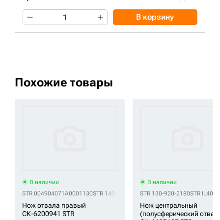
В корзину
Похожие товары
В наличии
В наличии
STR 004904071A0001130
STR 140-70-11141
STR 130-920-2180
STR 144-70-11261
STR IL402
STR 14X-
Нож отвала правый
Нож центральный
СК-6200941 STR
(полусферический отвал