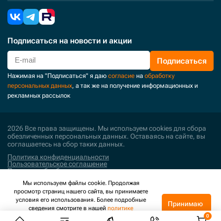
Подписаться
на новости и акции
Подписаться
Нажимая на "Подписаться" я даю
согласие
на
обработку
персональных данных
, а так же на получение информационных и
рекламных рассылок
2026 Все права защищены. Мы используем cookies для сбора
обезличенных персональных данных. Оставаясь на сайте, вы
соглашаетесь на сбор таких данных.
Политика конфиденциальности
Пользовательское соглашение
Политика обработки персональных данных
Мы используем файлы cookie. Продолжая
Поддержка и развитие
просмотр страниц нашего сайта, вы принимаете
условия его использования. Более подробные
Принимаю
сведения смотрите в нашей
политике
конфиденциальности
.