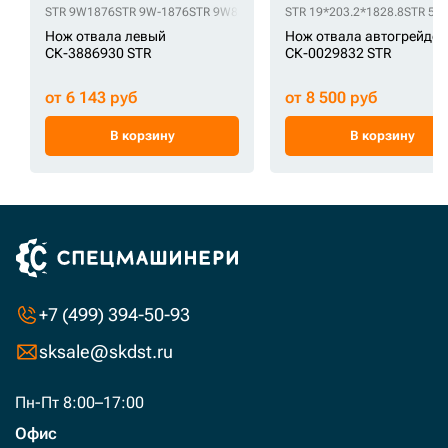
STR 9W1876
STR 9W-1876
STR 9W8875
STR 9W-8875
STR 19*203.2*1828.8
STR 5D
Нож отвала левый
Нож отвала автогрейдер
СК-3886930 STR
СК-0029832 STR
от 6 143 руб
от 8 500 руб
В корзину
В корзину
+7 (499) 394-50-93
sksale@skdst.ru
Пн-Пт 8:00–17:00
Офис