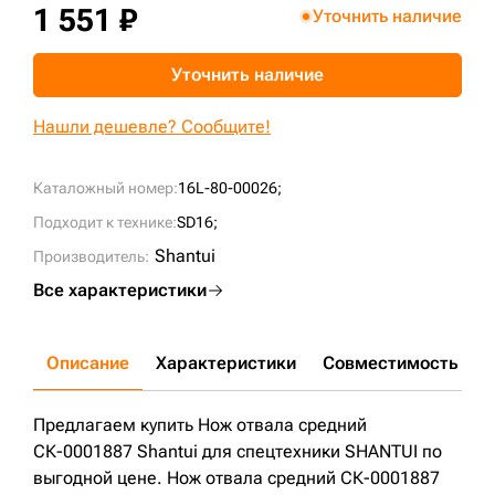
1 551 ₽
Уточнить наличие
+7 (499) 394-50-93
Уточнить наличие
Нашли дешевле? Сообщите!
Каталожный номер:
16L-80-00026;
Подходит к технике:
SD16;
Shantui
Производитель:
Все характеристики
Описание
Характеристики
Совместимость
Д
Предлагаем купить Нож отвала средний
СК-0001887 Shantui для спецтехники SHANTUI по
выгодной цене. Нож отвала средний СК-0001887