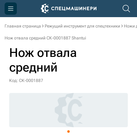
Главная страница
Режущий инструмент для спецтехники
Ножи 
Компания
Нож отвала средний СК-0001887 Shantui
Акции
Нож отвала
Доставка и оплата
средний
Информация
Контакты
Код: СК-0001887
3D тур по производству
3D тур по складам
sksale@skdst.ru