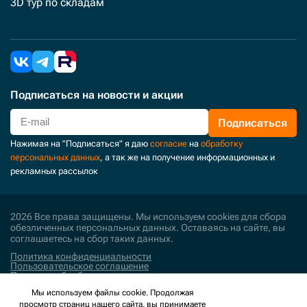
3D тур по складам
Подписаться
на новости и акции
Подписаться
Нажимая на "Подписаться" я даю
согласие
на
обработку
персональных данных
, а так же на получение информационных и
рекламных рассылок
2026 Все права защищены. Мы используем cookies для сбора
обезличенных персональных данных. Оставаясь на сайте, вы
соглашаетесь на сбор таких данных.
Политика конфиденциальности
Пользовательское соглашение
Политика обработки персональных данных
Мы используем файлы cookie. Продолжая
Поддержка и развитие
просмотр страниц нашего сайта, вы принимаете