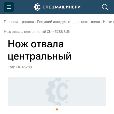
Главная страница
Режущий инструмент для спецтехники
Ножи 
Компания
Нож отвала центральный СК-45288 SUN
Акции
Нож отвала
Доставка и оплата
центральный
Информация
Контакты
Код: СК-45288
3D тур по производству
3D тур по складам
sksale@skdst.ru