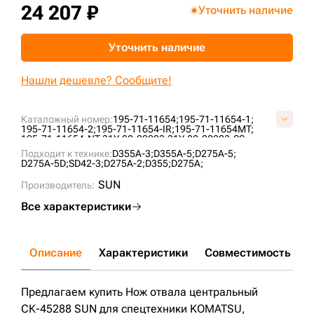
24 207 ₽
Уточнить наличие
+7 (499) 394-50-93
Уточнить наличие
Нашли дешевле? Сообщите!
Каталожный номер:
195-71-11654;
195-71-11654-1;
195-71-11654-2;
195-71-11654-IR;
195-71-11654MT;
195-71-11654-NT;
31Y-82-00003;
31Y-82-00003-SS;
IL592E/1062;
KOM19571A1654;
Подходит к технике:
D355A-3;
D355A-5;
D275A-5;
D275A-5D;
SD42-3;
D275A-2;
D355;
D275A;
SUN
Производитель:
Все характеристики
Описание
Характеристики
Совместимость
Д
Предлагаем купить Нож отвала центральный
СК-45288 SUN для спецтехники KOMATSU,