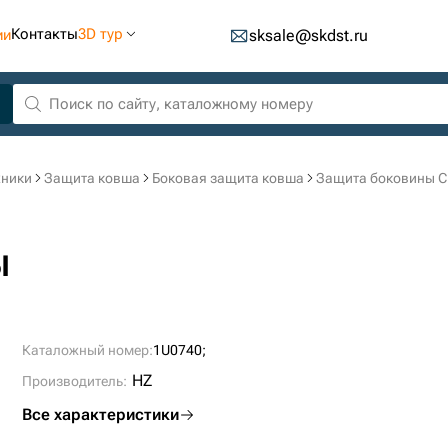
Контакты
3D тур
ии
sksale@skdst.ru
хники
Защита ковша
Боковая защита ковша
Защита боковины С
ы
Каталожный номер:
1U0740;
HZ
Производитель:
Все характеристики