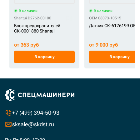
В наличии
В наличии
Shantui D2762-00100
OEM 08073-10515
Блок предохранителей
Датчик СК-6176199 OEM
СК-0001880 Shantui
от 363 руб
от 9 000 руб
В корзину
В корзину
+7 (499) 394-50-93
sksale@skdst.ru