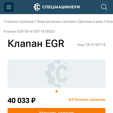
Главная страница
Электрическая система
Датчики и реле
Кла
Компания
Клапан EGR СК-6150718 ISUZU
Акции
Клапан EGR
Код: СК-6150718
Доставка и оплата
Информация
Контакты
3D тур по производству
3D тур по складам
40 033 ₽
Уточнить наличие
sksale@skdst.ru
Уточнить наличие