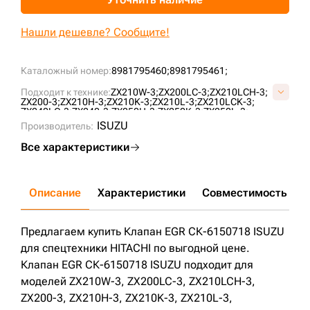
+7 (499) 394-50-93
Нашли дешевле? Сообщите!
Каталожный номер:
8981795460;
8981795461;
Подходит к технике:
ZX210W-3;
ZX200LC-3;
ZX210LCH-3;
ZX200-3;
ZX210H-3;
ZX210K-3;
ZX210L-3;
ZX210LCK-3;
ZX240LC-3;
ZX240-3;
ZX250H-3;
ZX250K-3;
ZX250L-3;
ZX250LCH-3;
ZX250LCK-3;
ZX170W-3;
ZX270-3;
ISUZU
Производитель:
ZX270LC-3;
ZX225USRLC-3;
ZX225USR-3;
ZX280LC-3;
Все характеристики
Описание
Характеристики
Совместимость
Д
Предлагаем купить Клапан EGR СК-6150718 ISUZU
для спецтехники HITACHI по выгодной цене.
Клапан EGR СК-6150718 ISUZU подходит для
моделей ZX210W-3, ZX200LC-3, ZX210LCH-3,
ZX200-3, ZX210H-3, ZX210K-3, ZX210L-3,