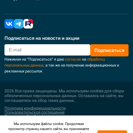
Подписаться
на новости и акции
Подписаться
Нажимая на "Подписаться" я даю
согласие
на
обработку
персональных данных
, а так же на получение информационных и
рекламных рассылок
2026 Все права защищены. Мы используем cookies для сбора
обезличенных персональных данных. Оставаясь на сайте, вы
соглашаетесь на сбор таких данных.
Политика конфиденциальности
Пользовательское соглашение
Политика обработки персональных данных
Мы используем файлы cookie. Продолжая
Поддержка и развитие
просмотр страниц нашего сайта, вы принимаете