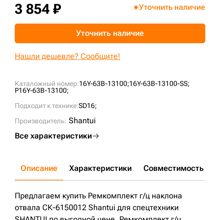
3 854 ₽
Уточнить наличие
+7 (499) 394-50-93
Уточнить наличие
Нашли дешевле? Сообщите!
Каталожный номер:
16Y-63B-13100;
16Y-63B-13100-SS;
P16Y-63B-13100;
Подходит к технике:
SD16;
Shantui
Производитель:
Все характеристики
Описание
Характеристики
Совместимость
Д
Предлагаем купить Ремкомплект г/ц наклона
отвала СК-6150012 Shantui для спецтехники
SHANTUI по выгодной цене. Ремкомплект г/ц