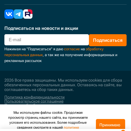
Подписаться
на новости и акции
Подписаться
Нажимая на "Подписаться" я даю
согласие
на
обработку
персональных данных
, а так же на получение информационных и
рекламных рассылок
2026 Все права защищены. Мы используем cookies для сбора
обезличенных персональных данных. Оставаясь на сайте, вы
соглашаетесь на сбор таких данных.
Политика конфиденциальности
Пользовательское соглашение
Политика обработки персональных данных
Мы используем файлы cookie. Продолжая
Поддержка и развитие
просмотр страниц нашего сайта, вы принимаете
условия его использования. Более подробные
Принимаю
сведения смотрите в нашей
политике