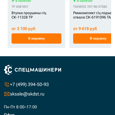
В наличии
В наличии
TP 4381857
TAEWOO 707-98-37580
Втулка проушины г/ц
Ремкомплект г/ц подъем
СК-11328 TP
отвала СК-6191096 TA
от 3 100 руб
от 9 618 руб
В корзину
В корзину
+7 (499) 394-50-93
sksale@skdst.ru
Пн-Пт 8:00–17:00
Офис