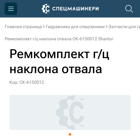
Главная страница
Гидравлика для спецтехники
Запчасти для 
Компания
Ремкомплект г/ц наклона отвала СК-6150012 Shantui
Акции
Ремкомплект г/ц
Доставка и оплата
наклона отвала
Информация
Контакты
Код: СК-6150012
3D тур по производству
3D тур по складам
sksale@skdst.ru