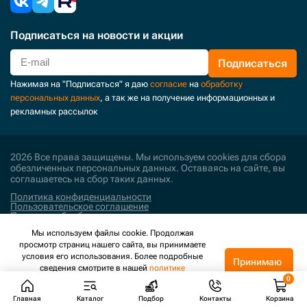
Подписаться
на новости и акции
Подписаться
Нажимая на "Подписаться" я даю
согласие
на
обработку
персональных данных
, а так же на получение информационных и
рекламных рассылок
2026 Все права защищены. Мы используем cookies для сбора
обезличенных персональных данных. Оставаясь на сайте, вы
соглашаетесь на сбор таких данных.
Политика конфиденциальности
Пользовательское соглашение
Политика обработки персональных данных
Мы используем файлы cookie. Продолжая
Поддержка и развитие
просмотр страниц нашего сайта, вы принимаете
условия его использования. Более подробные
Принимаю
сведения смотрите в нашей
политике
конфиденциальности
.
Главная
Каталог
Подбор
Контакты
Корзина