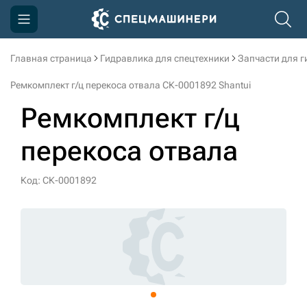
Главная страница
Гидравлика для спецтехники
Запчасти для 
Компания
Ремкомплект г/ц перекоса отвала СК-0001892 Shantui
Акции
Ремкомплект г/ц
Доставка и оплата
перекоса отвала
Информация
Контакты
Код: СК-0001892
3D тур по производству
3D тур по складам
sksale@skdst.ru