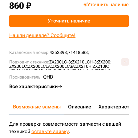
860 ₽
Уточнить наличие
+7 (499) 394-50-93
Уточнить наличие
Нашли дешевле? Сообщите!
Каталожный номер:
4352398;
71418583;
Подходит к технике:
ZX200LC-3;
ZX210LCH-3;
ZX200;
ZX200LC;
ZX200LCLA;
ZX200LCSA;
ZX210H;
ZX210K;
ZX210LCH;
ZX210LCK;
ZX200-3;
ZX210H-3;
ZX210K-3;
ZX210L-3;
ZX210L3-AP;
ZX210LCK-3;
ZX450-3;
QHD
Производитель:
ZX180LCN-3;
ZX200-3G;
EX200-5;
EX215W;
ZX160LC;
ZX160W;
ZX200-5G;
ZX210W;
ZX180W;
EX200LC-5;
Все характеристики
ZX225USR;
EX225USR;
ZX225USRLC-3;
EX210LCK-5;
EX200-5E;
EX200SS-5;
EX215LC;
ZX225USRLC;
ZX200LC-3G;
EX165;
Возможные замены
Описание
Характеристики
Для проверки совместимости запчасти с вашей
техникой
оставьте заявку
.