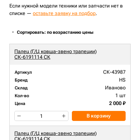
Если нужной модели техники или запчасти нет в
списке —
оставьте заявку на подбор
.
Сортировать: по возрастанию цены
Палец (Г/Ц ковша-звено трапеции)
СК-6191114 СК
СК-43987
Артикул
HS
Бренд
Иваново
Склад
1 шт
Кол-во
2 000 ₽
Цена
В корзину
Палец (Г/Ц ковша-звено трапеции)
СК-6191114 СК