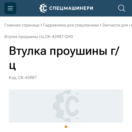
Главная страница
Гидравлика для спецтехники
Запчасти для 
Компания
Втулка проушины г/ц СК-43987 QHD
Акции
Втулка проушины г/
Доставка и оплата
ц
Информация
Контакты
Код: СК-43987
3D тур по производству
3D тур по складам
sksale@skdst.ru