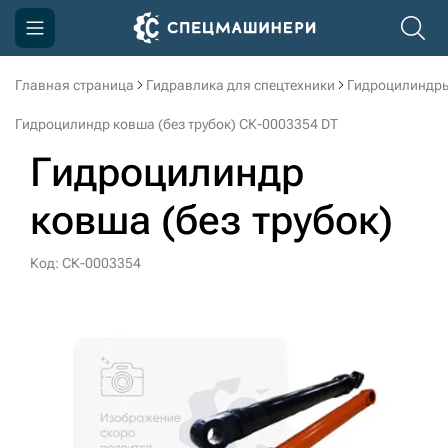
Главная страница
Гидравлика для спецтехники
Гидроцилиндры
Компания
Гидроцилиндр ковша (без трубок) СК-0003354 DT
Акции
Гидроцилиндр
Доставка и оплата
ковша (без трубок)
Информация
Контакты
Код: СК-0003354
3D тур по производству
3D тур по складам
sksale@skdst.ru