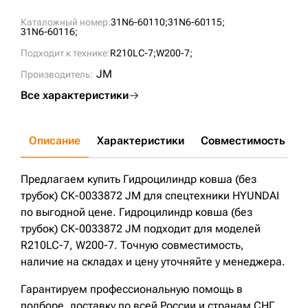
Каталожный номер:
31N6-60110;
31N6-60115;
31N6-60116;
Подходит к технике:
R210LC-7;
W200-7;
JM
Производитель:
Все характеристики
Описание
Характеристики
Совместимость
Д
Предлагаем купить Гидроцилиндр ковша (без
трубок) СК-0033872 JM для спецтехники HYUNDAI
по выгодной цене. Гидроцилиндр ковша (без
трубок) СК-0033872 JM подходит для моделей
R210LC-7, W200-7. Точную совместимость,
наличие на складах и цену уточняйте у менеджера.
Гарантируем профессиональную помощь в
подборе, доставку по всей России и странам СНГ.