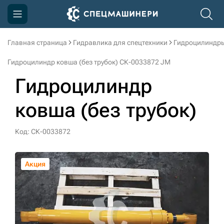
Главная страница
Гидравлика для спецтехники
Гидроцилиндры
Компания
Гидроцилиндр ковша (без трубок) СК-0033872 JM
Акции
Гидроцилиндр
Доставка и оплата
ковша (без трубок)
Информация
Контакты
Код: СК-0033872
3D тур по производству
Акция
Акция
Акция
Акция
Акция
Акция
3D тур по складам
sksale@skdst.ru