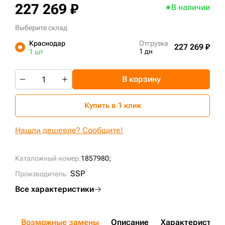
227 269 ₽
В наличии
+7 (499) 394-50-93
Выберите склад
Краснодар
Отгрузка
227 269 ₽
1 дн
1 шт
В корзину
Купить в 1 клик
Нашли дешевле? Сообщите!
Каталожный номер:
1857980;
SSP
Производитель:
Все характеристики
Возможные замены
Описание
Характеристики