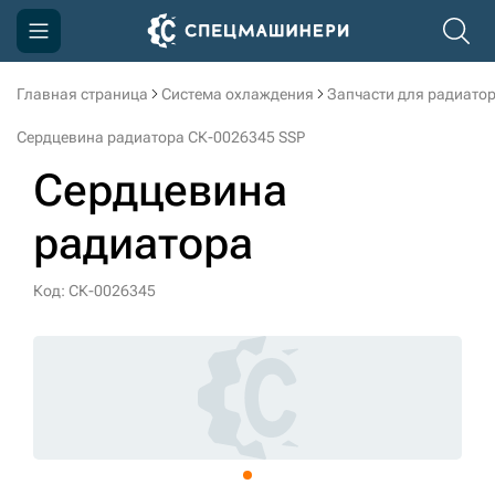
Главная страница
Система охлаждения
Запчасти для радиато
Компания
Сердцевина радиатора СК-0026345 SSP
Акции
Сердцевина
Доставка и оплата
радиатора
Информация
Контакты
Код: СК-0026345
3D тур по производству
3D тур по складам
sksale@skdst.ru