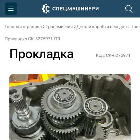
Главная страница
Трансмиссия
Детали коробки передач
Прок
Компания
Прокладка СК-6276971 ITR
Акции
Прокладка
Код: СК-6276971
Доставка и оплата
Информация
Контакты
3D тур по производству
3D тур по складам
sksale@skdst.ru