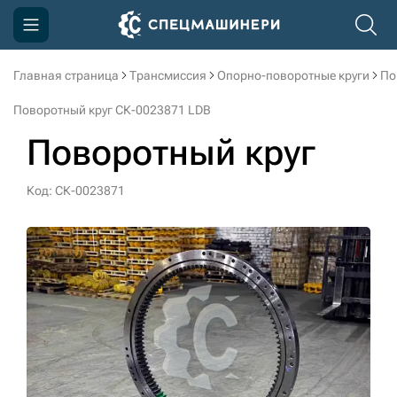
Главная страница
Трансмиссия
Опорно-поворотные круги
По
Компания
Поворотный круг СК-0023871 LDB
Акции
Поворотный круг
Доставка и оплата
Код: СК-0023871
Информация
Контакты
3D тур по производству
3D тур по складам
sksale@skdst.ru