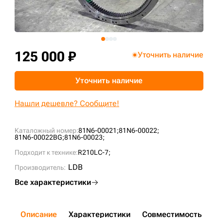
+7 (499) 394-50-93
125 000 ₽
Уточнить наличие
Уточнить наличие
Нашли дешевле? Сообщите!
Каталожный номер:
81N6-00021;
81N6-00022;
81N6-00022BG;
81N6-00023;
Подходит к технике:
R210LC-7;
LDB
Производитель:
Все характеристики
Описание
Характеристики
Совместимость
Д