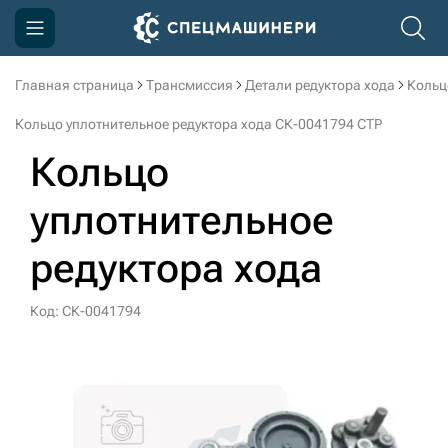
Главная страница
Трансмиссия
Детали редуктора хода
Кольц
Компания
Кольцо уплотнительное редуктора хода СК-0041794 CTP
Акции
Кольцо
Доставка и оплата
уплотнительное
Информация
редуктора хода
Контакты
3D тур по производству
Код: СК-0041794
3D тур по складам
sksale@skdst.ru