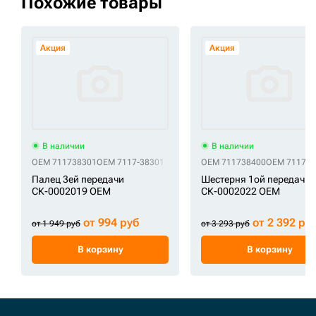
Похожие товары
Акция
Акция
В наличии
В наличии
OEM 711738301
OEM 7117-38301
OEM 711738400
OEM 7117-3
Палец 3ей передачи
Шестерня 1ой передачи
СК-0002019 OEM
СК-0002022 OEM
от 994 руб
от 2 392 ру
от 1 949 руб
от 3 293 руб
В корзину
В корзину