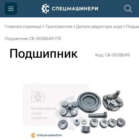
Главная страница
Трансмиссия
Детали редуктора хода
Подши
Компания
Подшипник СК-0038649 ITR
Акции
Подшипник
Код: СК-0038649
Доставка и оплата
Информация
Контакты
3D тур по производству
3D тур по складам
sksale@skdst.ru