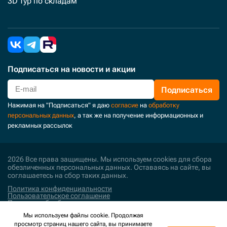
3D тур по складам
Подписаться
на новости и акции
Подписаться
Нажимая на "Подписаться" я даю
согласие
на
обработку
персональных данных
, а так же на получение информационных и
рекламных рассылок
2026 Все права защищены. Мы используем cookies для сбора
обезличенных персональных данных. Оставаясь на сайте, вы
соглашаетесь на сбор таких данных.
Политика конфиденциальности
Пользовательское соглашение
Политика обработки персональных данных
Мы используем файлы cookie. Продолжая
Поддержка и развитие
просмотр страниц нашего сайта, вы принимаете