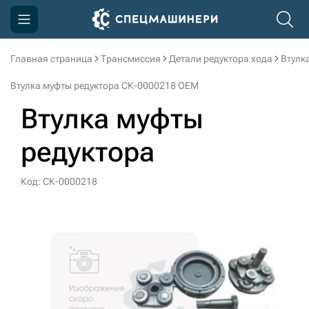
Главная страница
Трансмиссия
Детали редуктора хода
Втулк
Компания
Втулка муфты редуктора СК-0000218 OEM
Акции
Втулка муфты
Доставка и оплата
редуктора
Информация
Контакты
Код: СК-0000218
3D тур по производству
3D тур по складам
sksale@skdst.ru