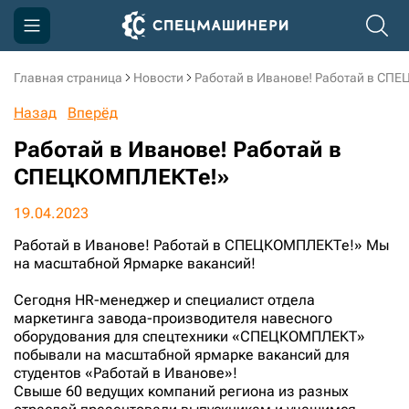
Главная страница
Новости
Работай в Иванове! Работай в СП
Компания
Назад
Вперёд
Акции
Работай в Иванове! Работай в
Доставка и оплата
СПЕЦКОМПЛЕКТе!»
Информация
19.04.2023
Контакты
Работай в Иванове! Работай в СПЕЦКОМПЛЕКТе!» Мы
на масштабной Ярмарке вакансий!
3D тур по производству
Сегодня HR-менеджер и специалист отдела
3D тур по складам
маркетинга завода-производителя навесного
оборудования для спецтехники «СПЕЦКОМПЛЕКТ»
побывали на масштабной ярмарке вакансий для
студентов «Работай в Иванове»!
sksale@skdst.ru
Свыше 60 ведущих компаний региона из разных