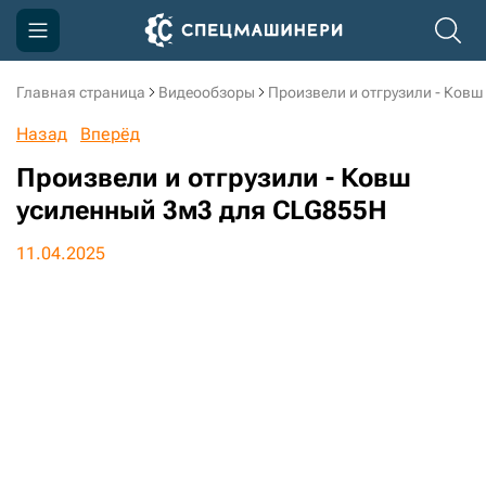
Главная страница
Видеообзоры
Произвели и отгрузили - Ков
Компания
Назад
Вперёд
Акции
Произвели и отгрузили - Ковш
Доставка и оплата
усиленный 3м3 для CLG855H
Информация
11.04.2025
Контакты
3D тур по производству
3D тур по складам
sksale@skdst.ru