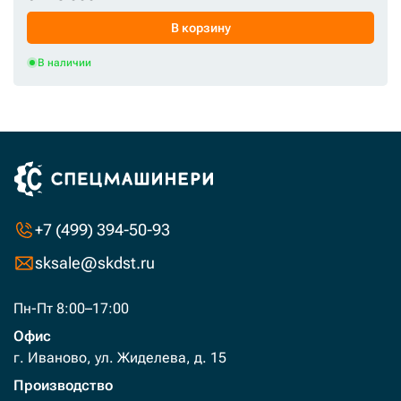
В корзину
В наличии
2
от
2
руб.
до
4705000
руб.
+7 (499) 394-50-93
sksale@skdst.ru
Пн-Пт 8:00–17:00
Офис
г. Иваново, ул. Жиделева, д. 15
Производство