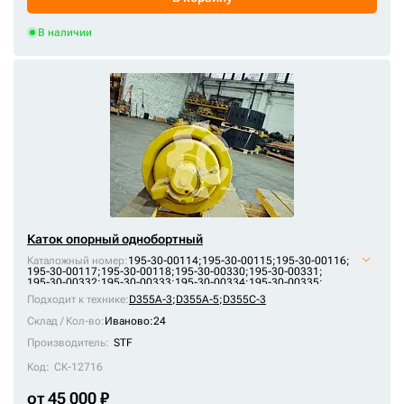
В наличии
Каток опорный однобортный
Каталожный номер:
195-30-00114;
195-30-00115;
195-30-00116;
195-30-00117;
195-30-00118;
195-30-00330;
195-30-00331;
195-30-00332;
195-30-00333;
195-30-00334;
195-30-00335;
195-30-00336;
196-30-00065;
A4035000M00;
KM343B;
KM926;
Подходит к технике:
D355A-3
;
D355A-5
;
D355C-3
VKM926V
Склад / Кол-во:
Иваново:24
Производитель:
STF
Код:
СК-12716
от 45 000 ₽