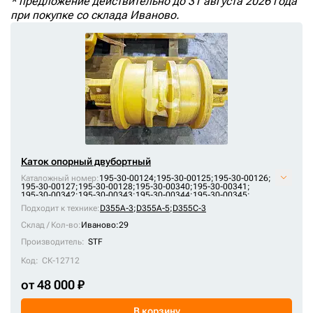
* предложение действительно до 31 августа 2026 года
+7 (499) 394-50-93
при покупке со склада Иваново.
Каток опорный двубортный
Каталожный номер:
195-30-00124;
195-30-00125;
195-30-00126;
195-30-00127;
195-30-00128;
195-30-00340;
195-30-00341;
195-30-00342;
195-30-00343;
195-30-00344;
195-30-00345;
195-30-00346;
B4035000M00;
KM344B;
KM927;
VKM927V
Подходит к технике:
D355A-3
;
D355A-5
;
D355C-3
Склад / Кол-во:
Иваново:29
Производитель:
STF
Код:
СК-12712
от 48 000 ₽
В корзину