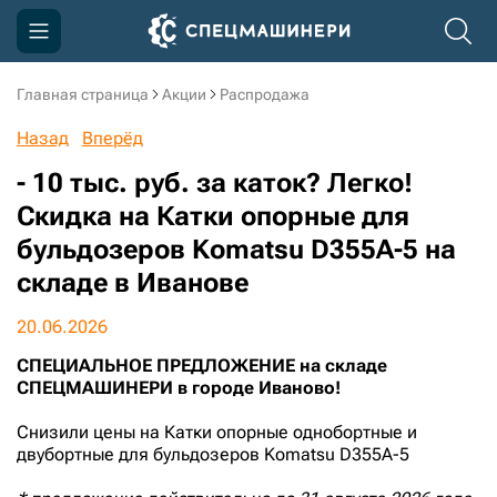
Главная страница
Акции
Распродажа
Компания
Назад
Вперёд
Акции
- 10 тыс. руб. за каток? Легко!
Доставка и оплата
Скидка на Катки опорные для
бульдозеров Komatsu D355A-5 на
Информация
складе в Иванове
Контакты
20.06.2026
3D тур по производству
СПЕЦИАЛЬНОЕ ПРЕДЛОЖЕНИЕ на складе
3D тур по складам
СПЕЦМАШИНЕРИ в городе Иваново!
Снизили цены на Катки опорные однобортные и
двубортные для бульдозеров Komatsu D355A-5
sksale@skdst.ru