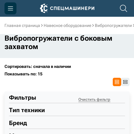
Главная страница
Навесное оборудование
Вибропогружатели
Компания
Вибропогружатели с боковым
Акции
захватом
Доставка и оплата
Информация
Сортировать: сначала в наличии
Показывать по: 15
Контакты
3D тур по производству
Фильтры
Очистить фильтр
3D тур по складам
Тип техники
Бренд
sksale@skdst.ru