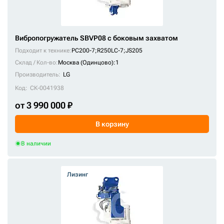
Вибропогружатель SBVP08 с боковым захватом
Подходит к технике:
PC200-7
;
R250LC-7
;
JS205
Склад / Кол-во:
Москва (Одинцово):1
Производитель:
LG
Код:
СК-0041938
от 3 990 000 ₽
В корзину
В наличии
Лизинг