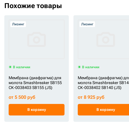
Похожие товары
до
3990000
руб.
Лизинг
Лизинг
В наличии
В наличии
Мембрана (диафрагма) для
Мембрана (диафрагма) дл
молота Smashbreaker SB155
молота Smashbreaker SB14
СК-0038403 SB155 (JS)
СК-0038402 SB140 (JS)
от 5 500 руб
от 8 925 руб
В корзину
В корзину