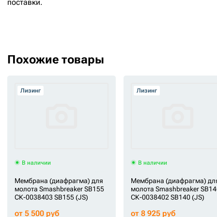
поставки.
2
от
142000
руб.
Похожие товары
до
390000
руб.
Лизинг
Лизинг
В наличии
В наличии
Мембрана (диафрагма) для
Мембрана (диафрагма) дл
молота Smashbreaker SB155
молота Smashbreaker SB14
СК-0038403 SB155 (JS)
СК-0038402 SB140 (JS)
от 5 500 руб
от 8 925 руб