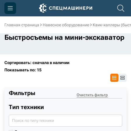
Главная страница
Навесное оборудование
Квик-каплеры (быс
Компания
Быстросъемы на мини-экскаватор
Акции
Доставка и оплата
Сортировать: сначала в наличии
Информация
Показывать по: 15
Контакты
3D тур по производству
Фильтры
Очистить фильтр
3D тур по складам
Тип техники
sksale@skdst.ru