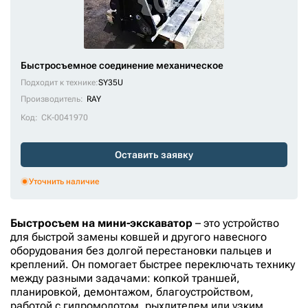
Быстросъемное соединение механическое
Подходит к технике:
SY35U
Производитель:
RAY
Код:
СК-0041970
Оставить заявку
Уточнить наличие
Быстросъем на мини-экскаватор
– это устройство
для быстрой замены ковшей и другого навесного
оборудования без долгой перестановки пальцев и
креплений. Он помогает быстрее переключать технику
между разными задачами: копкой траншей,
планировкой, демонтажом, благоустройством,
работой с гидромолотом, рыхлителем или узким