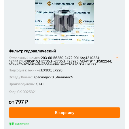
4T6915
50005302
552-76-55814
71401953
71402469
71416241
Фильтр гидравлический
71448557
Каталожный номер:
203-60-56250;
2472-9016A;
4210224;
4244124;
4385915;
H2706;
H-2706;
HF28925;
MB-PT911;
P502244;
71476860
P764679;
PT9352;
SH60036;
SP810;
ST70810;
TH110133
Подходит к технике:
EX300
;
EX220
71492478
Склад / Кол-во:
Краснодар:3 ,
Иваново:5
71492479
Производитель:
STAL
72130521
Код:
СК-0025321
76588813
от 797 ₽
79097880
В корзину
68933601001
AS2108
В наличии