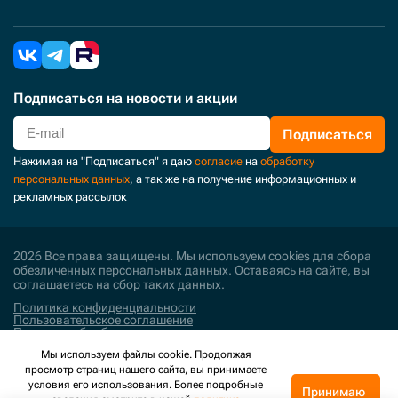
Подписаться
на новости и акции
Подписаться
Нажимая на "Подписаться" я даю
согласие
на
обработку
персональных данных
, а так же на получение информационных и
рекламных рассылок
2026 Все права защищены. Мы используем cookies для сбора
обезличенных персональных данных. Оставаясь на сайте, вы
соглашаетесь на сбор таких данных.
Политика конфиденциальности
Пользовательское соглашение
Политика обработки персональных данных
Мы используем файлы cookie. Продолжая
Поддержка и развитие
просмотр страниц нашего сайта, вы принимаете
условия его использования. Более подробные
Принимаю