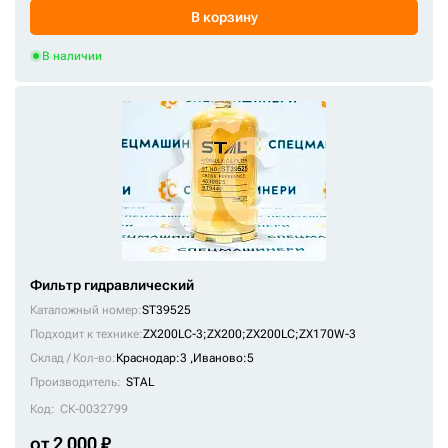
HC-7901
В корзину
HD15174/1x
В наличии
HD18354
HD47
HF28836
HF28850
HF28909
HF28910
HF28925
Фильтр гидравлический
HF28978
Каталожный номер:
ST39525
HF35363
Подходит к технике:
ZX200LC-3
;
ZX200
;
ZX200LC
;
ZX170W-3
HF4630525
Склад / Кол-во:
Краснодар:3 ,
Иваново:5
HF4656608
Производитель:
STAL
HF6005
Код:
СК-0032799
HF6068
от 2 000 ₽