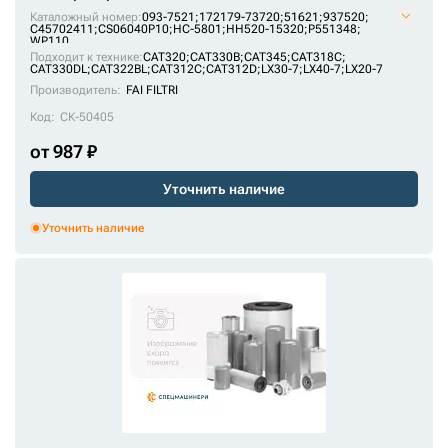
TH108403
Каталожный номер:
093-7521;
172179-73720;
51621;
937520;
C45702411;
TH110133
CS06040P10;
HC-5801;
HH520-15320;
P551348;
WP110
Подходит к технике:
CAT320
;
CAT330B
;
CAT345
;
CAT318C
;
TH2270
CAT330DL
;
CAT322BL
;
CAT312C
;
CAT312D
;
LX30-7
;
LX40-7
;
LX20-7
VOE14524170
Производитель:
FAI FILTRI
Код:
СК-50405
W935/1
от 987 ₽
WP110
YA00016054
Уточнить наличие
YA00033065
Уточнить наличие
ZP580A