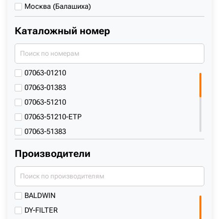
Москва (Балашиха)
Каталожный номер
07063-01210
07063-01383
07063-51210
07063-51210-ETP
07063-51383
093-7521
Производители
094-4412
1930836
14509379
BALDWIN
172179-73720
DY-FILTER