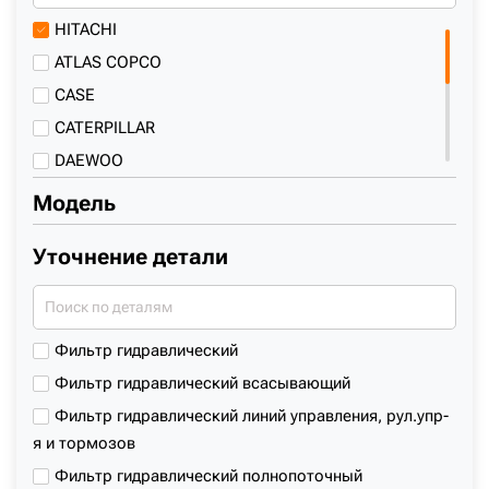
+7 (499) 394-50-93
HITACHI
ATLAS COPCO
CASE
CATERPILLAR
DAEWOO
DOOSAN
Модель
FIAT-HITACHI
Уточнение детали
HITACHI SUMITOMO
HYUNDAI
JCB
Фильтр гидравлический
KOBELCO
Фильтр гидравлический всасывающий
KOMATSU
Фильтр гидравлический линий управления, рул.упр-
LIEBHERR
я и тормозов
NEW HOLLAND
Фильтр гидравлический полнопоточный
NEW HOLLAND-KOBELCO