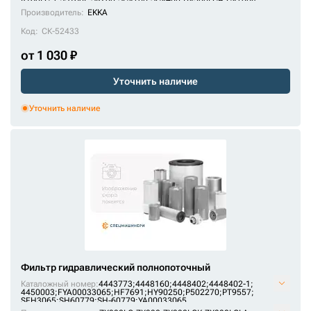
HL760
;
SCX550
Производитель:
EKKA
P551348
Код:
СК-52433
P556005
от 1 030 ₽
P556064
P762921
Уточнить наличие
P764679
Уточнить наличие
P779654
P779661
P902
PT483
PT8366
PT8383
PT8392
PT8478
Фильтр гидравлический полнопоточный
Каталожный номер:
4443773;
4448160;
4448402;
4448402-1;
PT90-10
4450003;
FYA00033065;
HF7691;
HY90250;
P502270;
PT9557;
SFH3065;
SH60779;
SH-60779;
YA00033065
PT912