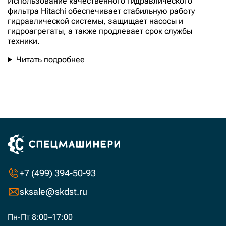
Использование качественного гидравлического
фильтра Hitachi обеспечивает стабильную работу
гидравлической системы, защищает насосы и
гидроагрегаты, а также продлевает срок службы
техники.
Читать подробнее
23
от
230
руб.
до
10030
руб.
+7 (499) 394-50-93
sksale@skdst.ru
Пн-Пт 8:00–17:00