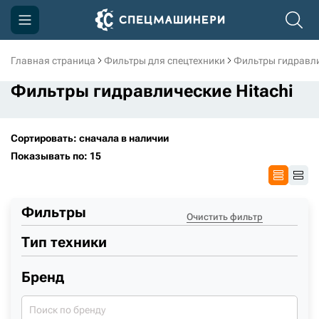
Главная страница
Фильтры для спецтехники
Фильтры гидравл
Компания
Фильтры гидравлические Hitachi
Акции
Доставка и оплата
Сортировать: сначала в наличии
Показывать по: 15
Информация
Контакты
Фильтры
3D тур по производству
Очистить фильтр
Тип техники
3D тур по складам
Бренд
sksale@skdst.ru