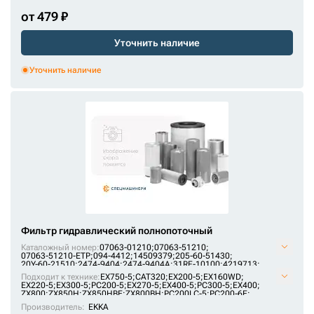
HY9530/1
от 479 ₽
J211035
Уточнить наличие
J221003
Уточнить наличие
JX628
KC3098120060
KNJ0288
KNJ0288A
KRJ15830
KRJ1691
KRJ3836
L4206705
Фильтр гидравлический полнопоточный
L4294135
Каталожный номер:
07063-01210;
07063-51210;
07063-51210-ETP;
094-4412;
14509379;
205-60-51430;
20Y-60-21510;
2474-9404;
2474-9404A;
31RF-10100;
4219713;
L4325820
E131-0212;
EK-4005;
H-7911;
HF28978;
HF35363;
HF6319;
Подходит к технике:
EX750-5
;
CAT320
;
EX200-5
;
EX160WD
;
HY9345;
P551210;
P551334;
P902;
PT483;
PT8366;
R36P0002;
EX220-5
;
EX300-5
;
PC200-5
;
EX270-5
;
EX400-5
;
PC300-5
;
EX400
;
MB-JX656
ST30805
ZX800
;
ZX850H
;
ZX850HBE
;
ZX800BH
;
PC200LC-5
;
PC200-6E
;
PC200-6
;
CAT330B
;
EX300
;
EX300-2
;
R210LC-7
;
SOLAR210W-V
;
Производитель:
EKKA
MB-PT911
PC200LC-6
;
PC300-6
;
PC300LC-6
;
PC300LC-5
;
R140W-7
;
R200W-7
;