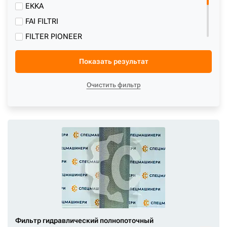
1R-0741
EKKA
1U-2094
FAI FILTRI
203-60-56250
FILTER PIONEER
205-60-51430
GA
208-60-61150
Показать результат
Hitachi Construction Machinery
208-60-61180
MC FILTER
Очистить фильтр
20Y-60-21510
OEM
2446U141S2
STAL
2472-9016A
2474-9016A
2474-9041s
2474-9404
2474-9404A
24749016A
26557-42471
Фильтр гидравлический полнопоточный